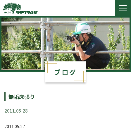
ツチクラ住建
togg
navi
ブログ
無垢床張り
2011.05.28
2011.05.27