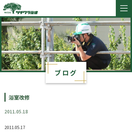
ツチクラ住建
togg
navi
ブログ
浴室改修
2011.05.18
2011.05.17