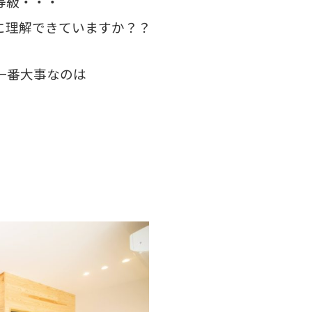
等級・・・
に理解できていますか？？
一番大事なのは
」