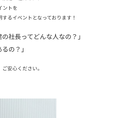
イントを
明するイベントとなっております！
建の社長ってどんな人なの？」
あるの？」
、ご安心ください。