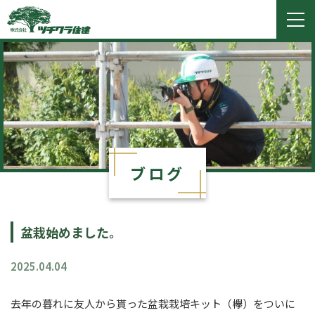
ツチクラ住建
togg
navi
ブログ
盆栽始めました。
2025.04.04
去年の暮れに友人から貰った盆栽栽培キット（欅）をついに