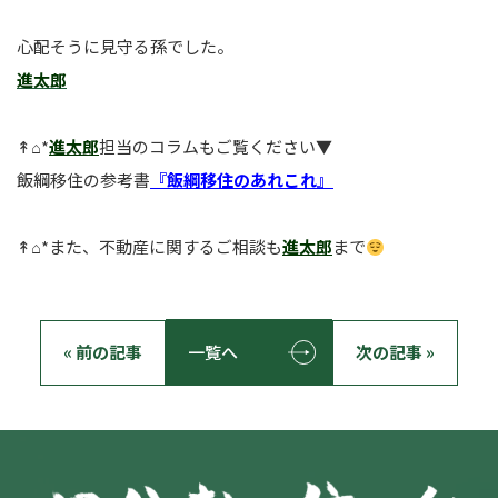
心配そうに見守る孫でした。
進太郎
↟⌂*
進太郎
担当のコラムもご覧ください▼
飯綱移住の参考書
『飯綱移住のあれこれ』
↟⌂*また、不動産に関するご相談も
進太郎
まで
« 前の記事
一覧へ
次の記事 »