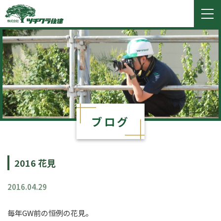
ツチクラ住建
togg
navi
ブログ
2016 花見
2016.04.29
毎年GW前の恒例の花見。