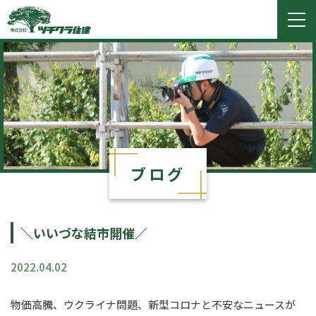
ツチクラ住建
togg
navi
ブログ
＼いいづな結市開催／
2022.04.02
物価高騰、ウクライナ問題、新型コロナと不安なニュースが