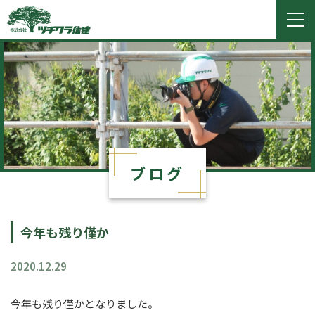
ツチクラ住建
togg
navi
ブログ
今年も残り僅か
2020.12.29
今年も残り僅かとなりました。