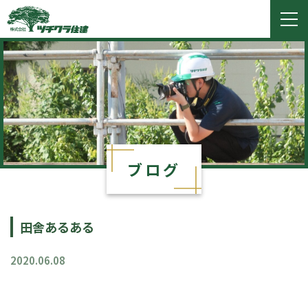
ツチクラ住建
togg
navi
ブログ
田舎あるある
2020.06.08