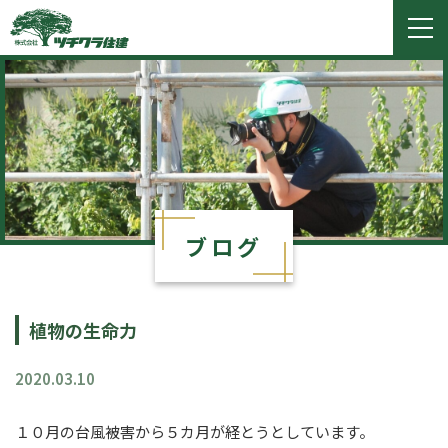
ツチクラ住建
togg
navi
ブログ
植物の生命力
2020.03.10
１０月の台風被害から５カ月が経とうとしています。