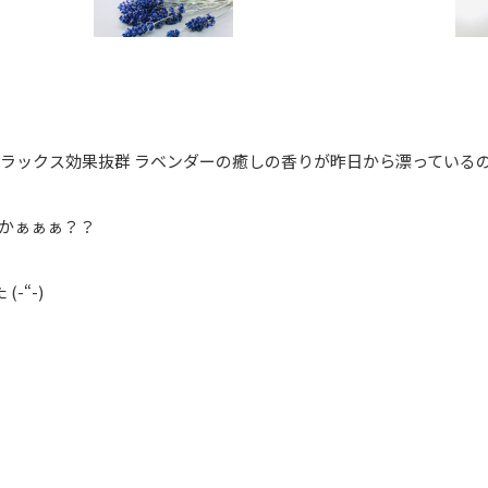
リラックス効果抜群 ラベンダーの癒しの香りが昨日から漂っている
かぁぁぁ？？
-“-)