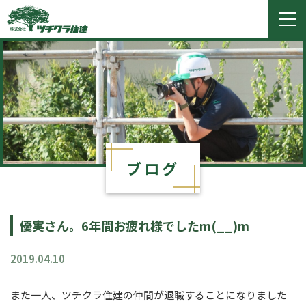
ツチクラ住建
togg
navi
ブログ
優実さん。6年間お疲れ様でしたm(__)m
2019.04.10
また一人、ツチクラ住建の仲間が退職することになりました