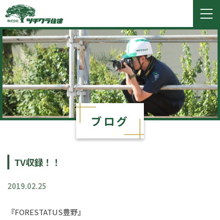
ツチクラ住建
togg
navi
ブログ
TV収録！！
2019.02.25
『FORESTATUS豊野』