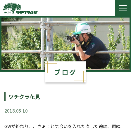
ツチクラ住建
togg
navi
ブログ
ツチクラ花見
2018.05.10
GWが終わり、、さぁ！と気合いを入れた直した途端、雨続