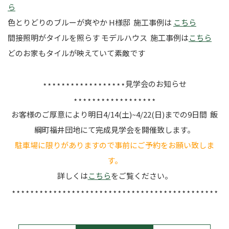
ら
色とりどりのブルーが爽やか H様邸 施工事例は
こちら
間接照明がタイルを照らす モデルハウス 施工事例は
こちら
どのお家もタイルが映えていて素敵です
⋆⋆⋆⋆⋆⋆⋆⋆⋆⋆⋆⋆⋆⋆⋆⋆⋆⋆見学会のお知らせ
⋆⋆⋆⋆⋆⋆⋆⋆⋆⋆⋆⋆⋆⋆⋆⋆⋆⋆
お客様のご厚意により明日4/14(土)~4/22(日)までの9日間 飯
綱町福井団地にて完成見学会を開催致します。
駐車場に限りがありますので事前にご予約をお願い致しま
す。
詳しくは
こちら
をご覧ください。
⋆⋆⋆⋆⋆⋆⋆⋆⋆⋆⋆⋆⋆⋆⋆⋆⋆⋆⋆⋆⋆⋆⋆⋆⋆⋆⋆⋆⋆⋆⋆⋆⋆⋆⋆⋆⋆⋆⋆⋆⋆⋆⋆⋆⋆