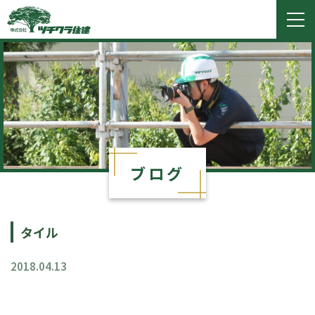
ツチクラ住建
togg
navi
ブログ
タイル
2018.04.13