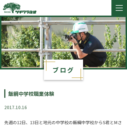
ツチクラ住建
togg
navi
ブログ
飯綱中学校職業体験
2017.10.16
先週の12日、13日と地元の中学校の飯綱中学校からS君とMさ