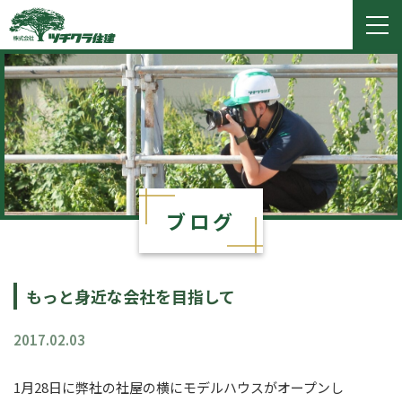
ツチクラ住建
togg
navi
ブログ
もっと身近な会社を目指して
2017.02.03
1月28日に弊社の社屋の横にモデルハウスがオープンし