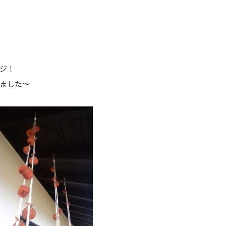
ジ！
きました～