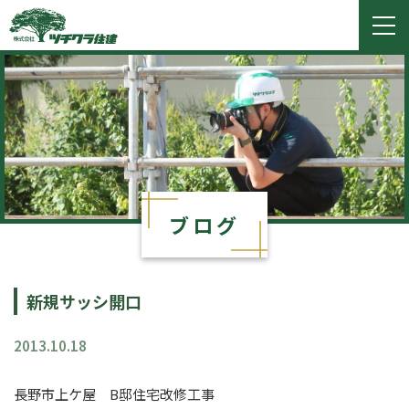
ツチクラ住建
togg
navi
ブログ
新規サッシ開口
2013.10.18
長野市上ケ屋 B邸住宅改修工事