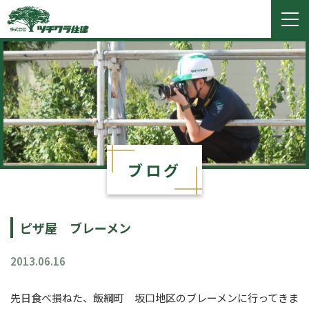
ツチクラ住建
togg
navi
ブログ
ピザ屋 ブレーメン
2013.06.16
先日食べ損ねた、飯綱町 坂口地区のブレーメンに行ってきま