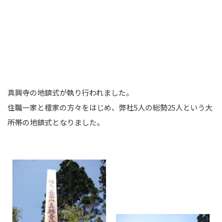
真興寺の地鎮式が執り行われました。
住職一家と檀家の方々をはじめ、弊社5人の総勢25人という大
所帯の地鎮式となりました。