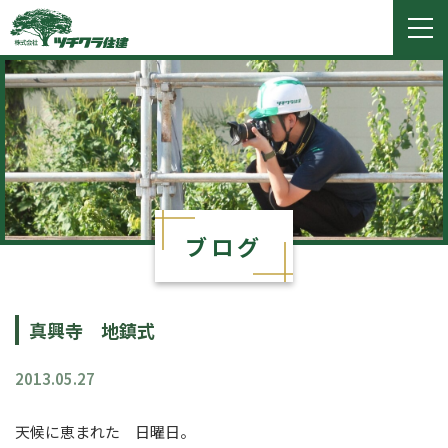
ツチクラ住建
togg
navi
ブログ
真興寺 地鎮式
2013.05.27
天候に恵まれた 日曜日。