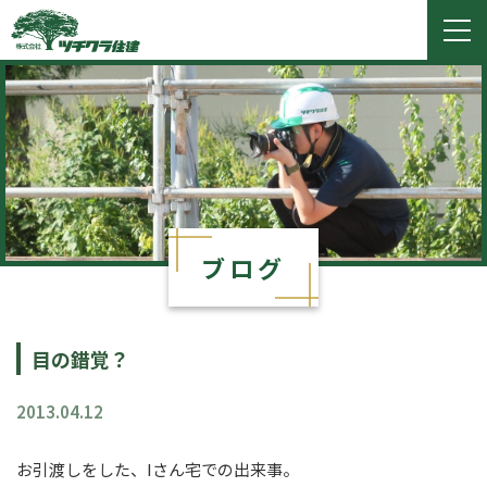
ツチクラ住建
togg
navi
ブログ
目の錯覚？
2013.04.12
お引渡しをした、Iさん宅での出来事。