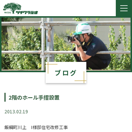
ツチクラ住建
togg
navi
ブログ
2階のホール手摺設置
2013.02.19
飯綱町川上 I様邸住宅改修工事