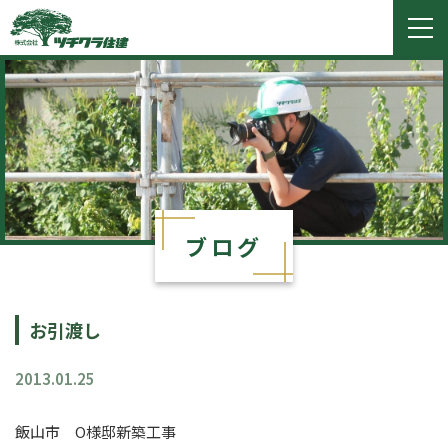
ツチクラ住建
togg
navi
ブログ
お引渡し
2013.01.25
飯山市 O様邸新築工事