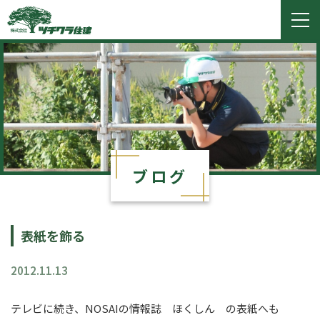
ツチクラ住建
togg
navi
ブログ
表紙を飾る
2012.11.13
テレビに続き、NOSAIの情報誌 ほくしん の表紙へも