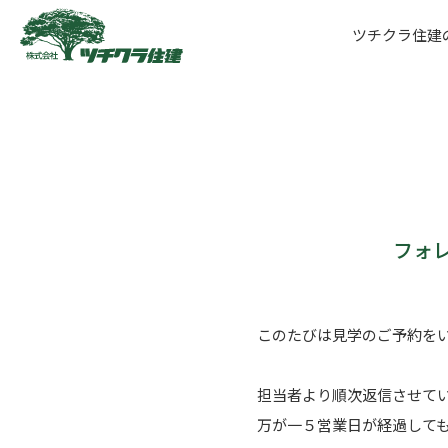
ツチクラ住建
ツチクラ住建
フォ
このたびは見学のご予約を
担当者より順次返信させて
万が一５営業日が経過して