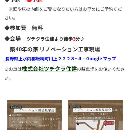
※壁や床の内側をご覧になりたい方はお早めにご予
約くだ
さい。
◆参加費 無料
◆会場
ツチクラ住建より徒歩
3
分♪
築40年の家 リノベーション工事現場
長野県上水内郡飯綱町川上２２２８−４ – Google マップ
株式会社ツチクラ住建
※お車は
の駐車場をお使いくださ
い。