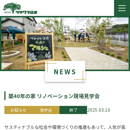
ツチクラ住建
togg
navi
NEWS
築40年の家 リノベーション現場見学会
2025.03.10
お知らせ
見学会
終了
サスティナブルな社会や環境づくりの推進もあって、
人気が高