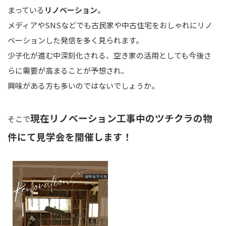
まっている
リノベーション
。
メディアやSNSなどでも
古民家や中古住宅をおしゃれにリノ
ベーションした
発信を多く見られます。
少子化が進む中
深刻化される、空き家の活用としても
今後さ
らに需要が高まることが予想され、
興味がある方も多いのではないでしょうか。
現在リノベーション工事中の
ツチクラの物
そこで
件
にて
見学会を開催します！