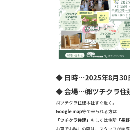
◆ 日時…2025年8月30
◆ 会場…㈱ツチクラ住
㈱ツチクラ住建本社すぐ近く。
Google map
等で来られる方は
「ツチクラ住建」
もしくは住所
「長野
お車でお越しの際は、スタッフが誘導