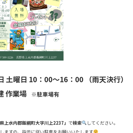
日 土曜日 10：00～16：00 （雨天決行）
建 作業場
※駐車場有
県上水内郡飯綱町大字川上2237」
で
検索
してください。
しますの、指示に従い駐車をお願いいたします