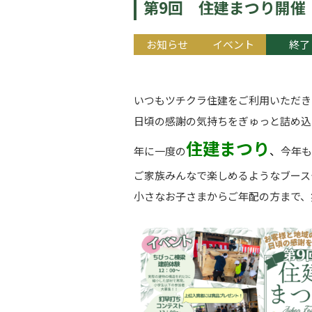
第9回 住建まつり開催
お知らせ
イベント
終了
いつもツチクラ住建をご利用いただき
日頃の感謝の気持ちをぎゅっと詰め込
住建まつり
、
年に一度の
今年も
ご家族みんなで楽しめるようなブース
小さなお子さまからご年配の方まで、