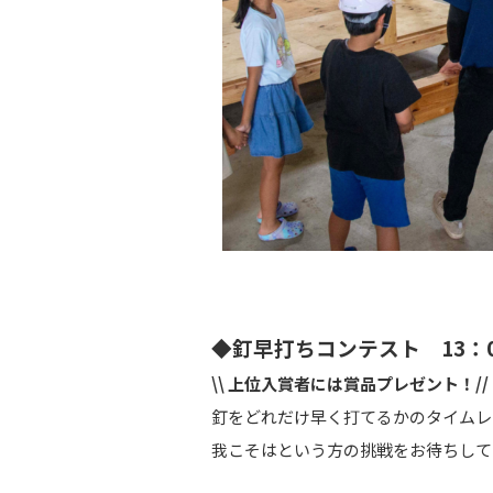
◆釘早打ちコンテスト
13：
\\ 上位入賞者には賞品プレゼント！//
釘をどれだけ早く打てるかの
タイムレ
我こそはという方の挑戦を
お待ちして