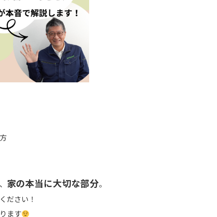
方
家の本当に大切な部分
、
。
ください！
ります