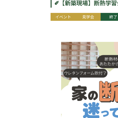
✐【新築現場】断熱学習
イベント
見学会
終了