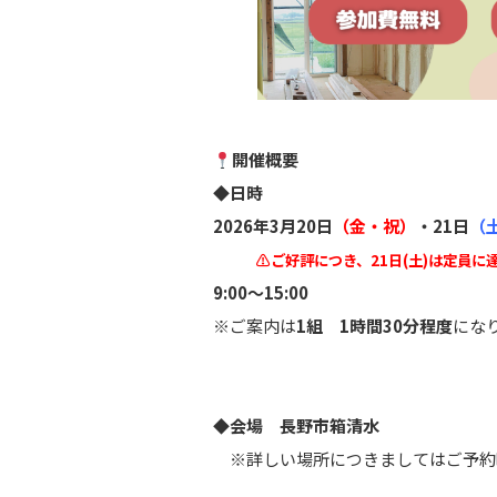
開催概要
◆
日時
2026年3月20日
（金・祝）
・21日
（
⚠︎ご好評につき、21日(土)は定員に
9:00～15:00
※ご案内は
1組 1時間30分程度
にな
◆会場
長野市箱清水
※詳しい場所につきましてはご予約