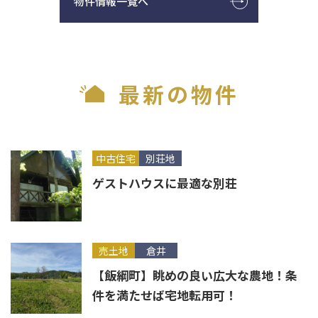
物件情報一覧へ
最新の物件
中古住宅
別荘地
ゲストハウスに最適な別荘
売土地
倉井
【飯綱町】眺めの良い広大な農地！条
件を満たせば宅地転用可！