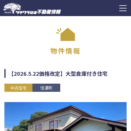
ツチクラ住建不動産情報
togg
navi
物件情報
【2026.5.22価格改定】大型倉庫付き住宅
中古住宅
信濃町