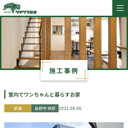
ツチクラ住建
togg
navi
施工事例
室内でワンちゃんと暮らすお家
2021.08.06
新築
長野市 桐原