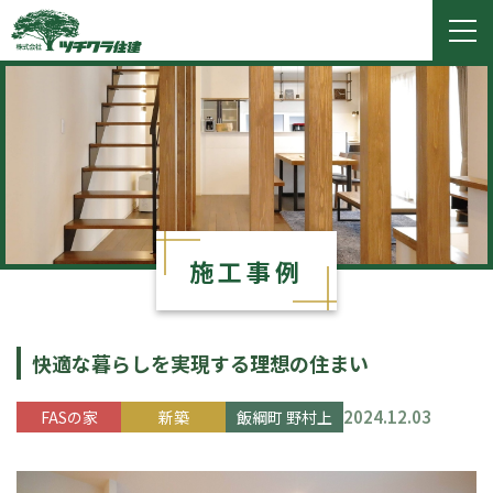
ツチクラ住建
togg
navi
施工事例
快適な暮らしを実現する理想の住まい
2024.12.03
FASの家
新築
飯綱町 野村上