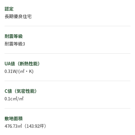
認定
長期優良住宅
耐震等級
耐震等級3
UA値（断熱性能）
0.31W/(㎡・K)
C値（気密性能）
0.1c㎡/㎡
敷地面積
476.73㎡（143.92坪）