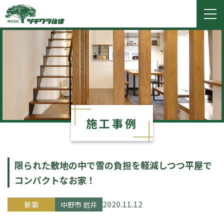
ツチクラ住建
togg
navi
施工事例
限られた敷地の中で雪の負担を軽減しつつ平屋で
コンパクトなお家！
2020.11.12
新築
中野市 岩井