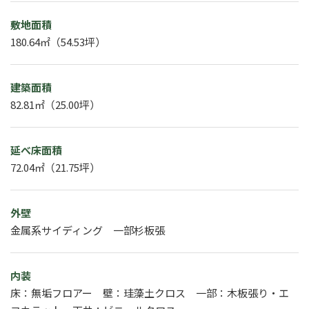
敷地面積
180.64㎡（54.53坪）
建築面積
82.81㎡（25.00坪）
延べ床面積
72.04㎡（21.75坪）
外壁
金属系サイディング 一部杉板張
内装
床：無垢フロアー 壁：珪藻土クロス 一部：木板張り・エ