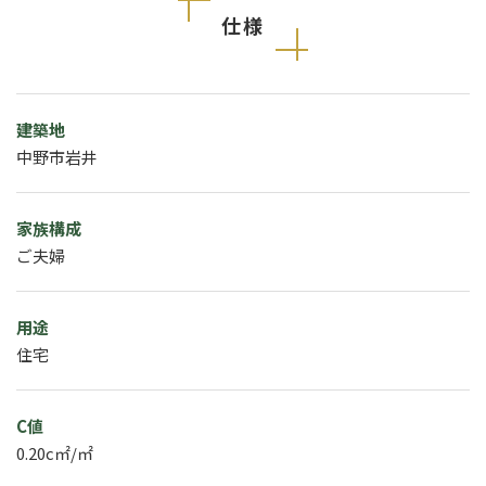
仕様
建築地
中野市岩井
家族構成
ご夫婦
用途
住宅
C値
0.20c㎡/㎡