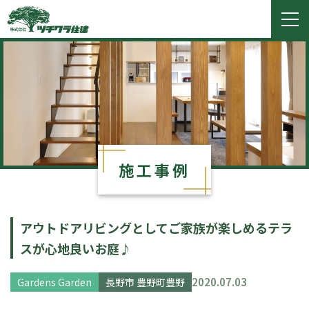
ツチクラ住建
togg
navi
施工事例
アウトドアリビングとしてご家族が楽しめるテラ
スが心地良いお庭♪
2020.07.03
Gardens Garden
長野市 豊野町豊野