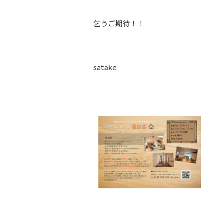
乞うご期待！！
satake