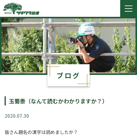
ツチクラ住建
togg
navi
ブログ
玉蜀黍（なんて読むかわかりますか？）
2020.07.30
皆さん題名の漢字は読めましたか？