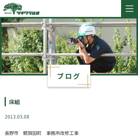
ツチクラ住建
togg
navi
ブログ
床組
2013.03.08
長野市 鶴賀田町 事務所改修工事