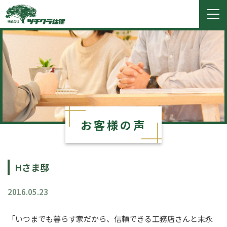
ツチクラ住建
togg
navi
お客様の声
Hさま邸
2016.05.23
「いつまでも暮らす家だから、信頼できる工務店さんと末永