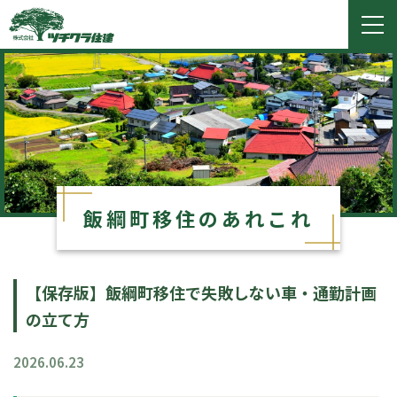
ツチクラ住建
togg
navi
飯綱町移住のあれこれ
【保存版】飯綱町移住で失敗しない車・通勤計画
の立て方
2026.06.23